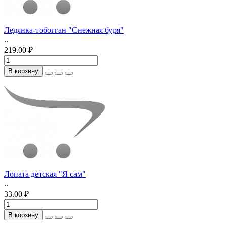
Ледянка-тобогган "Снежная буря"
..
219.00 ₽
В корзину
Лопата детская "Я сам"
..
33.00 ₽
В корзину