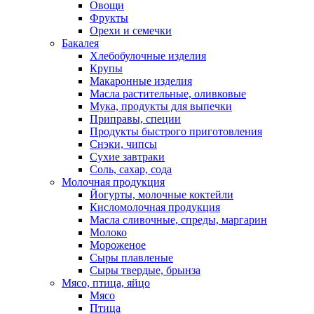
Овощи
Фрукты
Орехи и семечки
Бакалея
Хлебобулочные изделия
Крупы
Макаронные изделия
Масла растительные, оливковые
Мука, продукты для выпечки
Приправы, специи
Продукты быстрого приготовления
Снэки, чипсы
Сухие завтраки
Соль, сахар, сода
Молочная продукция
Йогурты, молочные коктейли
Кисломолочная продукция
Масла сливочные, спреды, маргарин
Молоко
Мороженое
Сыры плавленые
Сыры твердые, брынза
Мясо, птица, яйцо
Мясо
Птица