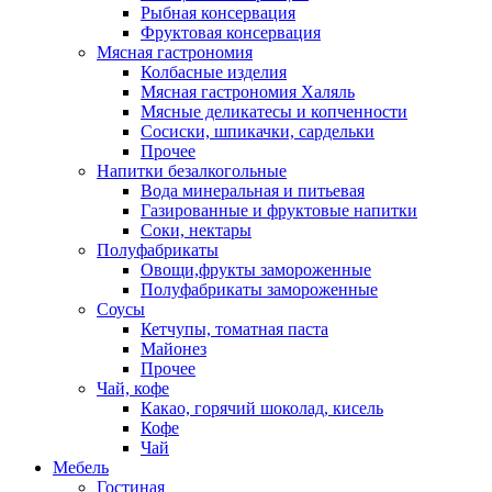
Рыбная консервация
Фруктовая консервация
Мясная гастрономия
Колбасные изделия
Мясная гастрономия Халяль
Мясные деликатесы и копченности
Сосиски, шпикачки, сардельки
Прочее
Напитки безалкогольные
Вода минеральная и питьевая
Газированные и фруктовые напитки
Соки, нектары
Полуфабрикаты
Овощи,фрукты замороженные
Полуфабрикаты замороженные
Соусы
Кетчупы, томатная паста
Майонез
Прочее
Чай, кофе
Какао, горячий шоколад, кисель
Кофе
Чай
Мебель
Гостиная