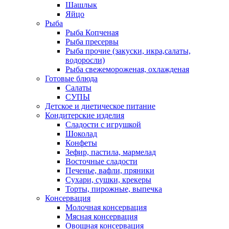
Шашлык
Яйцо
Рыба
Рыба Копченая
Рыба пресервы
Рыба прочие (закуски, икра,салаты,
водоросли)
Рыба свежемороженая, охлажденая
Готовые блюда
Салаты
СУПЫ
Детское и диетическое питание
Кондитерские изделия
Сладости с игрушкой
Шоколад
Конфеты
Зефир, пастила, мармелад
Восточные сладости
Печенье, вафли, пряники
Сухари, сушки, крекеры
Торты, пирожные, выпечка
Консервация
Молочная консервация
Мясная консервация
Овощная консервация