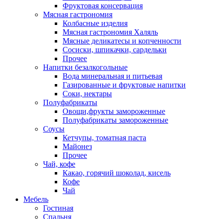
Фруктовая консервация
Мясная гастрономия
Колбасные изделия
Мясная гастрономия Халяль
Мясные деликатесы и копченности
Сосиски, шпикачки, сардельки
Прочее
Напитки безалкогольные
Вода минеральная и питьевая
Газированные и фруктовые напитки
Соки, нектары
Полуфабрикаты
Овощи,фрукты замороженные
Полуфабрикаты замороженные
Соусы
Кетчупы, томатная паста
Майонез
Прочее
Чай, кофе
Какао, горячий шоколад, кисель
Кофе
Чай
Мебель
Гостиная
Спальня