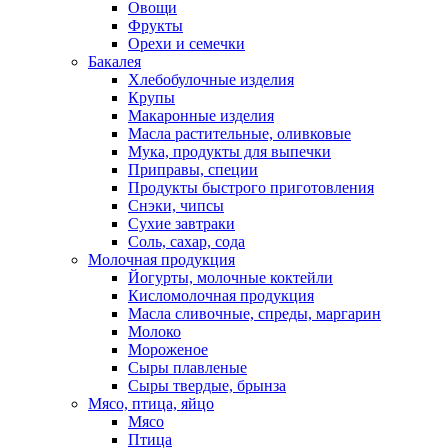
Овощи
Фрукты
Орехи и семечки
Бакалея
Хлебобулочные изделия
Крупы
Макаронные изделия
Масла растительные, оливковые
Мука, продукты для выпечки
Приправы, специи
Продукты быстрого приготовления
Снэки, чипсы
Сухие завтраки
Соль, сахар, сода
Молочная продукция
Йогурты, молочные коктейли
Кисломолочная продукция
Масла сливочные, спреды, маргарин
Молоко
Мороженое
Сыры плавленые
Сыры твердые, брынза
Мясо, птица, яйцо
Мясо
Птица