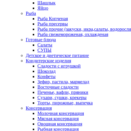
Шашлык
Яйцо
Рыба
Рыба Копченая
Рыба пресервы
Рыба прочие (закуски, икра,салаты, водоросли
Рыба свежемороженая, охлажденая
Готовые блюда
Салаты
СУПЫ
Детское и диетическое питание
Кондитерские изделия
Сладости с игрушкой
Шоколад
Конфеты
Зефир, пастила, мармелад
Восточные сладости
Печенье, вафли, пряники
Сухари, сушки, крекеры
Торты, пирожные, выпечка
Консервация
Молочная консервация
Мясная консервация
Овощная консервация
Рыбная консервация