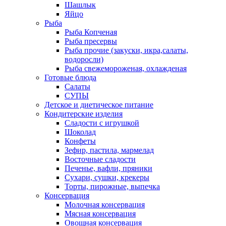
Шашлык
Яйцо
Рыба
Рыба Копченая
Рыба пресервы
Рыба прочие (закуски, икра,салаты,
водоросли)
Рыба свежемороженая, охлажденая
Готовые блюда
Салаты
СУПЫ
Детское и диетическое питание
Кондитерские изделия
Сладости с игрушкой
Шоколад
Конфеты
Зефир, пастила, мармелад
Восточные сладости
Печенье, вафли, пряники
Сухари, сушки, крекеры
Торты, пирожные, выпечка
Консервация
Молочная консервация
Мясная консервация
Овощная консервация