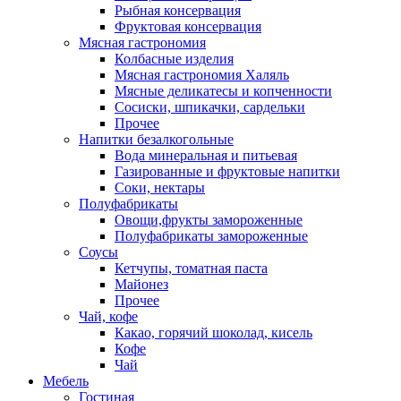
Рыбная консервация
Фруктовая консервация
Мясная гастрономия
Колбасные изделия
Мясная гастрономия Халяль
Мясные деликатесы и копченности
Сосиски, шпикачки, сардельки
Прочее
Напитки безалкогольные
Вода минеральная и питьевая
Газированные и фруктовые напитки
Соки, нектары
Полуфабрикаты
Овощи,фрукты замороженные
Полуфабрикаты замороженные
Соусы
Кетчупы, томатная паста
Майонез
Прочее
Чай, кофе
Какао, горячий шоколад, кисель
Кофе
Чай
Мебель
Гостиная