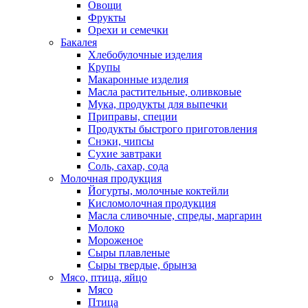
Овощи
Фрукты
Орехи и семечки
Бакалея
Хлебобулочные изделия
Крупы
Макаронные изделия
Масла растительные, оливковые
Мука, продукты для выпечки
Приправы, специи
Продукты быстрого приготовления
Снэки, чипсы
Сухие завтраки
Соль, сахар, сода
Молочная продукция
Йогурты, молочные коктейли
Кисломолочная продукция
Масла сливочные, спреды, маргарин
Молоко
Мороженое
Сыры плавленые
Сыры твердые, брынза
Мясо, птица, яйцо
Мясо
Птица