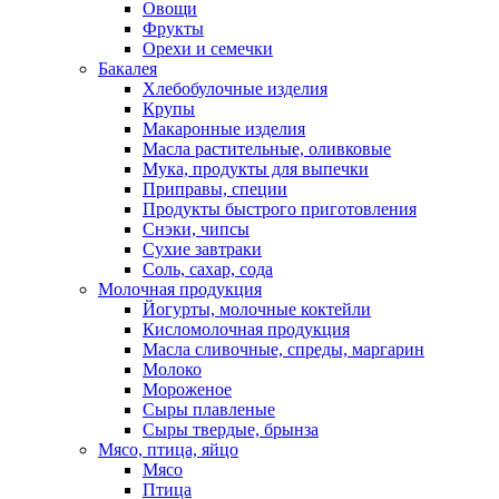
Овощи
Фрукты
Орехи и семечки
Бакалея
Хлебобулочные изделия
Крупы
Макаронные изделия
Масла растительные, оливковые
Мука, продукты для выпечки
Приправы, специи
Продукты быстрого приготовления
Снэки, чипсы
Сухие завтраки
Соль, сахар, сода
Молочная продукция
Йогурты, молочные коктейли
Кисломолочная продукция
Масла сливочные, спреды, маргарин
Молоко
Мороженое
Сыры плавленые
Сыры твердые, брынза
Мясо, птица, яйцо
Мясо
Птица