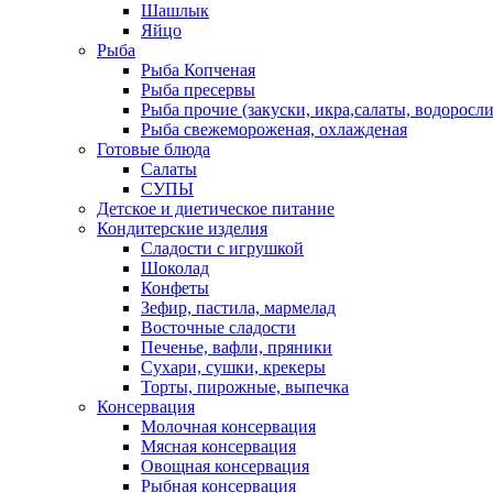
Шашлык
Яйцо
Рыба
Рыба Копченая
Рыба пресервы
Рыба прочие (закуски, икра,салаты, водоросли
Рыба свежемороженая, охлажденая
Готовые блюда
Салаты
СУПЫ
Детское и диетическое питание
Кондитерские изделия
Сладости с игрушкой
Шоколад
Конфеты
Зефир, пастила, мармелад
Восточные сладости
Печенье, вафли, пряники
Сухари, сушки, крекеры
Торты, пирожные, выпечка
Консервация
Молочная консервация
Мясная консервация
Овощная консервация
Рыбная консервация