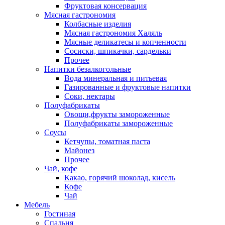
Фруктовая консервация
Мясная гастрономия
Колбасные изделия
Мясная гастрономия Халяль
Мясные деликатесы и копченности
Сосиски, шпикачки, сардельки
Прочее
Напитки безалкогольные
Вода минеральная и питьевая
Газированные и фруктовые напитки
Соки, нектары
Полуфабрикаты
Овощи,фрукты замороженные
Полуфабрикаты замороженные
Соусы
Кетчупы, томатная паста
Майонез
Прочее
Чай, кофе
Какао, горячий шоколад, кисель
Кофе
Чай
Мебель
Гостиная
Спальня