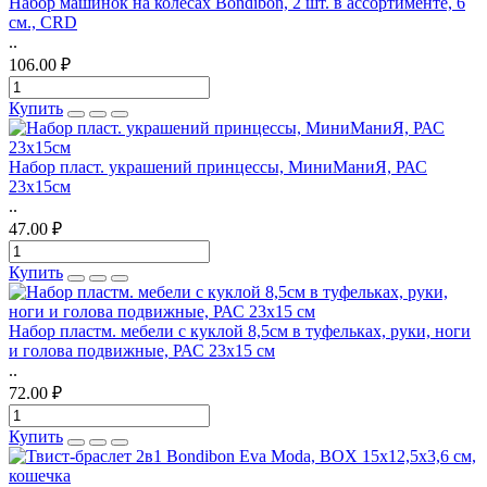
Набор машинок на колесах Bondibon, 2 шт. в ассортименте, 6
см., CRD
..
106.00 ₽
Купить
Набор пласт. украшений принцессы, МиниМаниЯ, РАС
23х15см
..
47.00 ₽
Купить
Набор пластм. мебели с куклой 8,5см в туфельках, руки, ноги
и голова подвижные, РАС 23х15 см
..
72.00 ₽
Купить