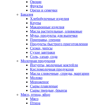
Овощи
Фрукты
Орехи и семечки
Бакалея
Хлебобулочные изделия
Крупы
Макаронные изделия
Масла растительные, оливковые
Мука, продукты для выпечки
Приправы, специи
Продукты быстрого приготовления
Снэки, чипсы
Сухие завтраки
Соль, сахар, сода
Молочная продукция
Йогурты, молочные коктейли
Кисломолочная продукция
Масла сливочные, спреды, маргарин
Молоко
Мороженое
Сыры плавленые
Сыры твердые, брынза
Мясо, птица, яйцо
Мясо
Птица