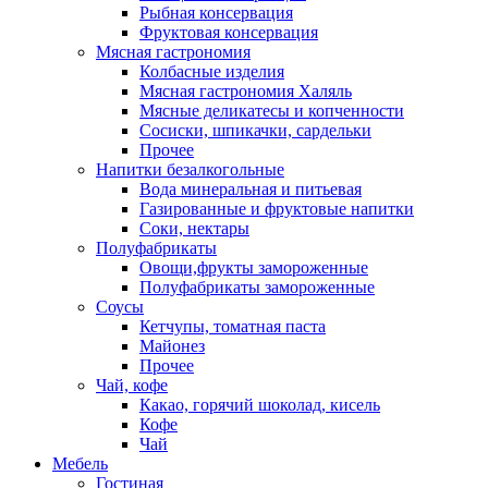
Рыбная консервация
Фруктовая консервация
Мясная гастрономия
Колбасные изделия
Мясная гастрономия Халяль
Мясные деликатесы и копченности
Сосиски, шпикачки, сардельки
Прочее
Напитки безалкогольные
Вода минеральная и питьевая
Газированные и фруктовые напитки
Соки, нектары
Полуфабрикаты
Овощи,фрукты замороженные
Полуфабрикаты замороженные
Соусы
Кетчупы, томатная паста
Майонез
Прочее
Чай, кофе
Какао, горячий шоколад, кисель
Кофе
Чай
Мебель
Гостиная