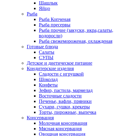
Шашлык
Яйцо
Рыба
Рыба Копченая
Рыба пресервы
Рыба прочие (закуски, икра,салаты,
водоросли)
Рыба свежемороженая, охлажденая
Готовые блюда
Салаты
СУПЫ
Детское и диетическое питание
Кондитерские изделия
Сладости с игрушкой
Шоколад
Конфеты
Зефир, пастила, мармелад
Восточные сладости
Печенье, вафли, пряники
Сухари, сушки, крекеры
Торты, пирожные, выпечка
Консервация
Молочная консервация
Мясная консервация
Овощная консервация