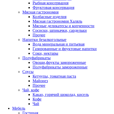
Рыбная консервация
Фруктовая консервация
Мясная гастрономия
Колбасные изделия
Мясная гастрономия Халяль
Мясные деликатесы и копченности
Сосиски, шпикачки, сардельки
Прочее
Напитки безалкогольные
Вода минеральная и питьевая
Газированные и фруктовые напитки
Соки, нектары
Полуфабрикаты
Овощи,фрукты замороженные
Полуфабрикаты замороженные
Соусы
Кетчупы, томатная паста
Майонез
Прочее
Чай, кофе
Какао, горячий шоколад, кисель
Кофе
Чай
Мебель
Гостиная