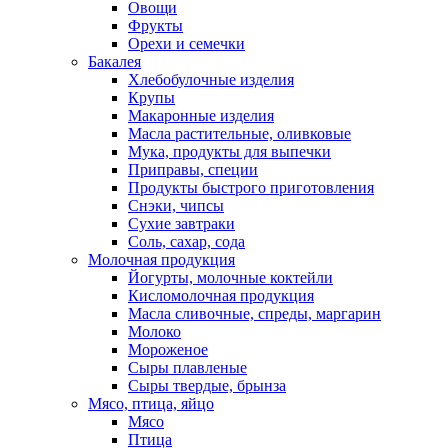
Овощи
Фрукты
Орехи и семечки
Бакалея
Хлебобулочные изделия
Крупы
Макаронные изделия
Масла растительные, оливковые
Мука, продукты для выпечки
Приправы, специи
Продукты быстрого приготовления
Снэки, чипсы
Сухие завтраки
Соль, сахар, сода
Молочная продукция
Йогурты, молочные коктейли
Кисломолочная продукция
Масла сливочные, спреды, маргарин
Молоко
Мороженое
Сыры плавленые
Сыры твердые, брынза
Мясо, птица, яйцо
Мясо
Птица