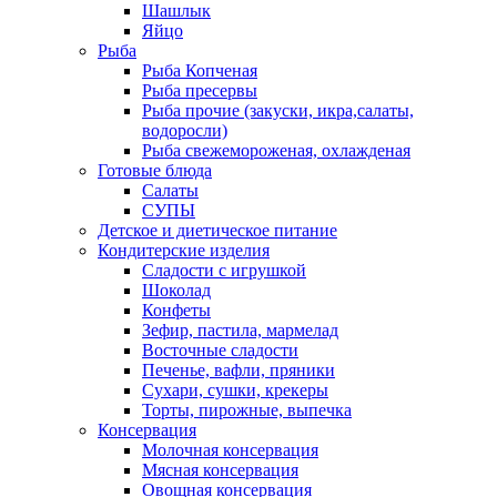
Шашлык
Яйцо
Рыба
Рыба Копченая
Рыба пресервы
Рыба прочие (закуски, икра,салаты,
водоросли)
Рыба свежемороженая, охлажденая
Готовые блюда
Салаты
СУПЫ
Детское и диетическое питание
Кондитерские изделия
Сладости с игрушкой
Шоколад
Конфеты
Зефир, пастила, мармелад
Восточные сладости
Печенье, вафли, пряники
Сухари, сушки, крекеры
Торты, пирожные, выпечка
Консервация
Молочная консервация
Мясная консервация
Овощная консервация