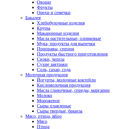
Овощи
Фрукты
Орехи и семечки
Бакалея
Хлебобулочные изделия
Крупы
Макаронные изделия
Масла растительные, оливковые
Мука, продукты для выпечки
Приправы, специи
Продукты быстрого приготовления
Снэки, чипсы
Сухие завтраки
Соль, сахар, сода
Молочная продукция
Йогурты, молочные коктейли
Кисломолочная продукция
Масла сливочные, спреды, маргарин
Молоко
Мороженое
Сыры плавленые
Сыры твердые, брынза
Мясо, птица, яйцо
Мясо
Птица