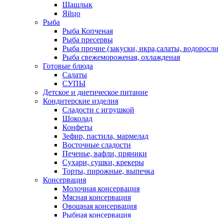
Шашлык
Яйцо
Рыба
Рыба Копченая
Рыба пресервы
Рыба прочие (закуски, икра,салаты, водоросли
Рыба свежемороженая, охлажденая
Готовые блюда
Салаты
СУПЫ
Детское и диетическое питание
Кондитерские изделия
Сладости с игрушкой
Шоколад
Конфеты
Зефир, пастила, мармелад
Восточные сладости
Печенье, вафли, пряники
Сухари, сушки, крекеры
Торты, пирожные, выпечка
Консервация
Молочная консервация
Мясная консервация
Овощная консервация
Рыбная консервация