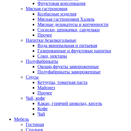
Фруктовая консервация
Мясная гастрономия
Колбасные изделия
Мясная гастрономия Халяль
Мясные деликатесы и копченности
Сосиски, шпикачки, сардельки
Прочее
Напитки безалкогольные
Вода минеральная и питьевая
Газированные и фруктовые напитки
Соки, нектары
Полуфабрикаты
Овощи,фрукты замороженные
Полуфабрикаты замороженные
Соусы
Кетчупы, томатная паста
Майонез
Прочее
Чай, кофе
Какао, горячий шоколад, кисель
Кофе
Чай
Мебель
Гостиная
Спальня