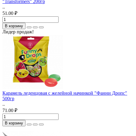
"Transformers" 200гр
..
51.00 ₽
В корзину
Лидер продаж!
Карамель леденцовая с желейной начинкой "Фанни Дропс"
500гр
..
71.00 ₽
В корзину