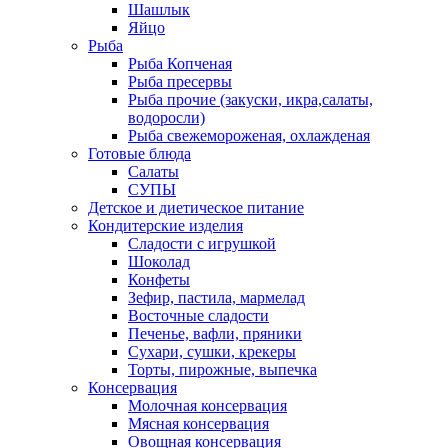
Шашлык
Яйцо
Рыба
Рыба Копченая
Рыба пресервы
Рыба прочие (закуски, икра,салаты,
водоросли)
Рыба свежемороженая, охлажденая
Готовые блюда
Салаты
СУПЫ
Детское и диетическое питание
Кондитерские изделия
Сладости с игрушкой
Шоколад
Конфеты
Зефир, пастила, мармелад
Восточные сладости
Печенье, вафли, пряники
Сухари, сушки, крекеры
Торты, пирожные, выпечка
Консервация
Молочная консервация
Мясная консервация
Овощная консервация