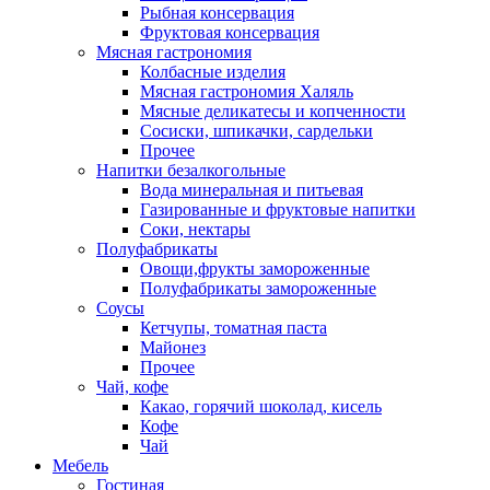
Рыбная консервация
Фруктовая консервация
Мясная гастрономия
Колбасные изделия
Мясная гастрономия Халяль
Мясные деликатесы и копченности
Сосиски, шпикачки, сардельки
Прочее
Напитки безалкогольные
Вода минеральная и питьевая
Газированные и фруктовые напитки
Соки, нектары
Полуфабрикаты
Овощи,фрукты замороженные
Полуфабрикаты замороженные
Соусы
Кетчупы, томатная паста
Майонез
Прочее
Чай, кофе
Какао, горячий шоколад, кисель
Кофе
Чай
Мебель
Гостиная