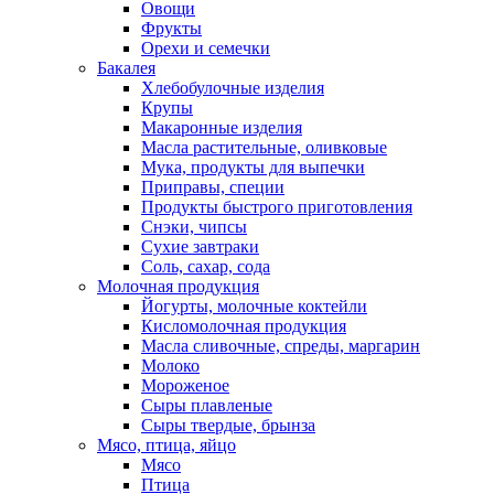
Овощи
Фрукты
Орехи и семечки
Бакалея
Хлебобулочные изделия
Крупы
Макаронные изделия
Масла растительные, оливковые
Мука, продукты для выпечки
Приправы, специи
Продукты быстрого приготовления
Снэки, чипсы
Сухие завтраки
Соль, сахар, сода
Молочная продукция
Йогурты, молочные коктейли
Кисломолочная продукция
Масла сливочные, спреды, маргарин
Молоко
Мороженое
Сыры плавленые
Сыры твердые, брынза
Мясо, птица, яйцо
Мясо
Птица