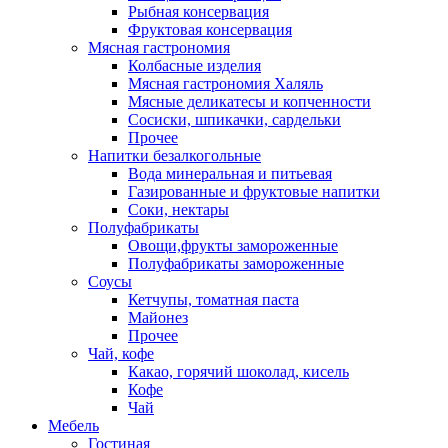
Рыбная консервация
Фруктовая консервация
Мясная гастрономия
Колбасные изделия
Мясная гастрономия Халяль
Мясные деликатесы и копченности
Сосиски, шпикачки, сардельки
Прочее
Напитки безалкогольные
Вода минеральная и питьевая
Газированные и фруктовые напитки
Соки, нектары
Полуфабрикаты
Овощи,фрукты замороженные
Полуфабрикаты замороженные
Соусы
Кетчупы, томатная паста
Майонез
Прочее
Чай, кофе
Какао, горячий шоколад, кисель
Кофе
Чай
Мебель
Гостиная