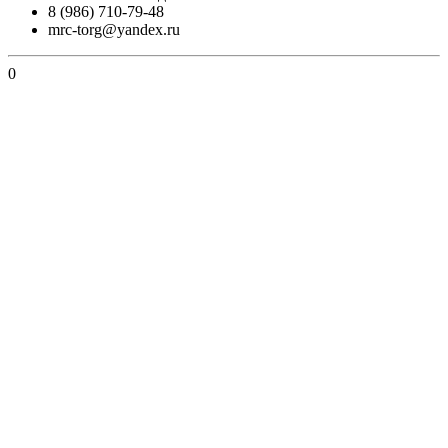
8 (986) 710-79-48
mrc-torg@yandex.ru
0