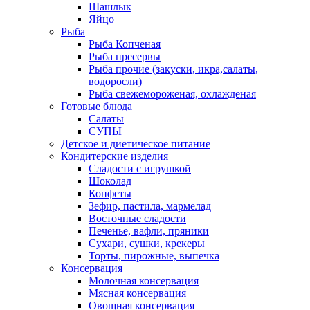
Шашлык
Яйцо
Рыба
Рыба Копченая
Рыба пресервы
Рыба прочие (закуски, икра,салаты,
водоросли)
Рыба свежемороженая, охлажденая
Готовые блюда
Салаты
СУПЫ
Детское и диетическое питание
Кондитерские изделия
Сладости с игрушкой
Шоколад
Конфеты
Зефир, пастила, мармелад
Восточные сладости
Печенье, вафли, пряники
Сухари, сушки, крекеры
Торты, пирожные, выпечка
Консервация
Молочная консервация
Мясная консервация
Овощная консервация